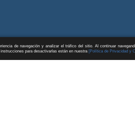
iencia de navegación y analizar el tráfico del sitio. Al continuar navegan
s instrucciones para desactivarlas están en nuestra
[Política de Privacidad y 
| © Feller Rate |