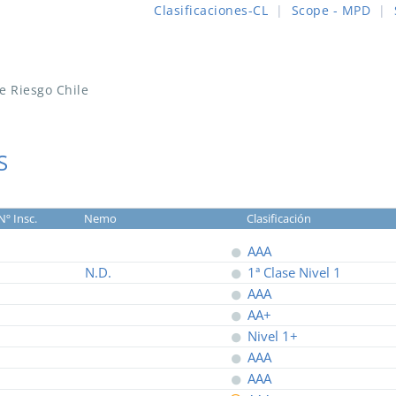
Clasificaciones-CL
|
Scope - MPD
|
de Riesgo Chile
S
Nº Insc.
Nemo
Clasificación
AAA
N.D.
1ª Clase Nivel 1
AAA
AA+
Nivel 1+
AAA
AAA