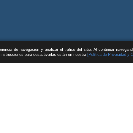
iencia de navegación y analizar el tráfico del sitio. Al continuar navegan
s instrucciones para desactivarlas están en nuestra
[Política de Privacidad y 
| © Feller Rate |