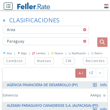
CLASIFICACIONES
Area
Paraguay
Alza |
Baja |
Cambio |
Nueva |
Ratificación |
Retiro
Cambios
Nuevas
CW
Recientes
A-I
I-Z
»
AGENCIA FINANCIERA DE DESARROLLO (PY)
info
Solvencia
AAApy
ALEMáN PARAGUAYO CANADIENSE S.A. (ALPACASA) (PY)
info