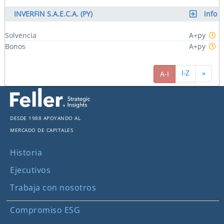
INVERFIN S.A.E.C.A. (PY)
info
Solvencia
A+py
Bonos
A+py
57
A-I
I-Z
»
Desde 1988 apoyando al
mercado de capitales
Historia
Ejecutivos
Trabaja con nosotros
Compromiso ESG