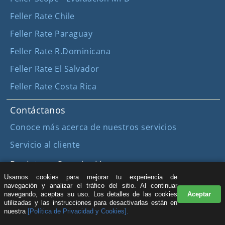
Feller Rate Chile
Feller Rate Paraguay
Feller Rate R.Dominicana
Feller Rate El Salvador
Feller Rate Costa Rica
Contáctanos
Conoce más acerca de nuestros servicios
Servicio al cliente
Registro y Suscripción
Usamos cookies para mejorar tu experiencia de
Registro para acceder a más contenido (sin costo)
navegación y analizar el tráfico del sitio. Al continuar
navegando, aceptas su uso. Los detalles de las cookies
Aceptar
utilizadas y las instrucciones para desactivarlas están en
nuestra
[Política de Privacidad y Cookies].
| © Feller Rate |