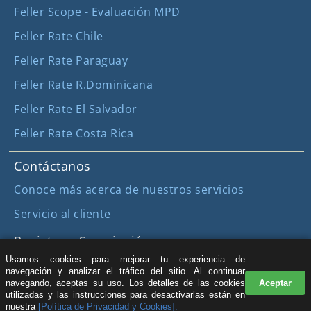
Feller Scope - Evaluación MPD
Feller Rate Chile
Feller Rate Paraguay
Feller Rate R.Dominicana
Feller Rate El Salvador
Feller Rate Costa Rica
Contáctanos
Conoce más acerca de nuestros servicios
Servicio al cliente
Registro y Suscripción
Usamos cookies para mejorar tu experiencia de
Registro para acceder a más contenido (sin costo)
navegación y analizar el tráfico del sitio. Al continuar
navegando, aceptas su uso. Los detalles de las cookies
Aceptar
utilizadas y las instrucciones para desactivarlas están en
nuestra
[Política de Privacidad y Cookies].