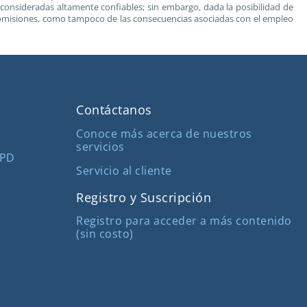
s consideradas altamente confiables; sin embargo, dada la posibilidad de
 u omisiones, como tampoco de las consecuencias asociadas con el empleo
Contáctanos
Conoce más acerca de nuestros
servicios
MPD
Servicio al cliente
Registro y Suscripción
Registro para acceder a más contenido
(sin costo)