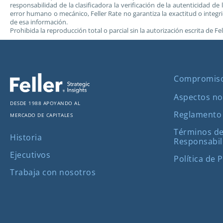
responsabilidad de la clasificadora la verificación de la autenticidad 
error humano o mecánico, Feller Rate no garantiza la exactitud o integ
de esa información.
Prohibida la reproducción total o parcial sin la autorización escrita de Fel
Compromis
Aspectos no
Desde 1988 apoyando al
Reglamento
mercado de capitales
Términos de
Historia
Responsabil
Ejecutivos
Política de 
Trabaja con nosotros