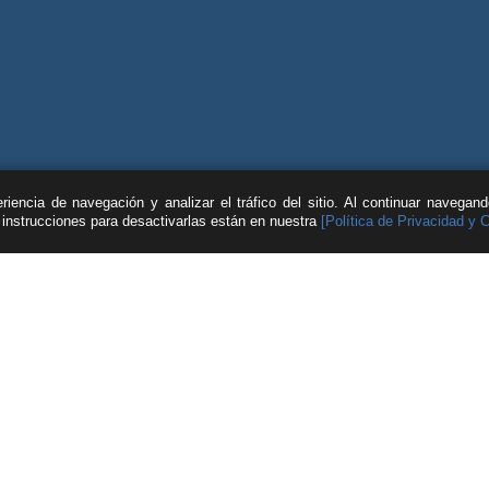
iencia de navegación y analizar el tráfico del sitio. Al continuar navegan
s instrucciones para desactivarlas están en nuestra
[Política de Privacidad y 
| © Feller Rate |