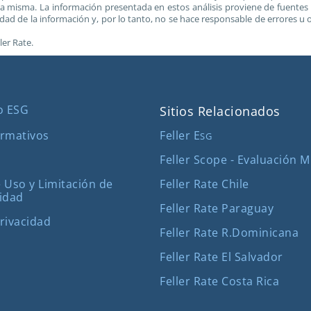
de la misma. La información presentada en estos análisis proviene de fuente
ridad de la información y, por lo tanto, no se hace responsable de errores
ler Rate.
o ESG
Sitios Relacionados
Feller E
rmativos
SG
Feller Scope - Evaluación 
Feller Rate Chile
 Uso y Limitación de
idad
Feller Rate Paraguay
Privacidad
Feller Rate R.Dominicana
Feller Rate El Salvador
Feller Rate Costa Rica