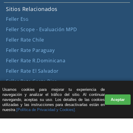
Sitios Relacionados
Feller E
SG
Feller Scope - Evaluación MPD
Feller Rate Chile
Feller Rate Paraguay
Feller Rate R.Dominicana
Feller Rate El Salvador
Feller Rate Costa Rica
Usamos cookies para mejorar tu experiencia de
Contáctanos
navegación y analizar el tráfico del sitio. Al continuar
navegando, aceptas su uso. Los detalles de las cookies
Aceptar
Conoce más acerca de nuestros servicios
utilizadas y las instrucciones para desactivarlas están en
nuestra
[Política de Privacidad y Cookies].
| © Feller Rate |
Servicio al cliente
Registro y Suscripción