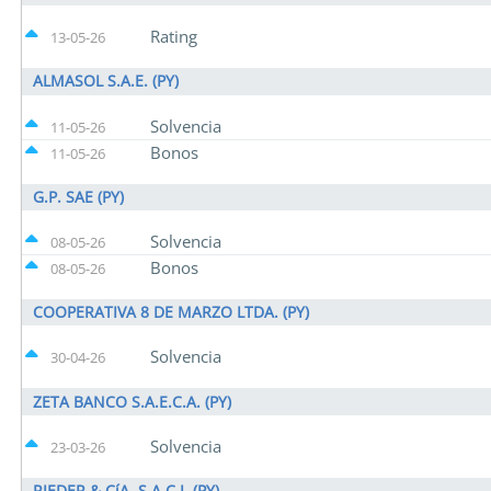
Rating
13-05-26
ALMASOL S.A.E. (PY)
Solvencia
11-05-26
Bonos
11-05-26
G.P. SAE (PY)
Solvencia
08-05-26
Bonos
08-05-26
COOPERATIVA 8 DE MARZO LTDA. (PY)
Solvencia
30-04-26
ZETA BANCO S.A.E.C.A. (PY)
Solvencia
23-03-26
RIEDER & CíA. S.A.C.I. (PY)