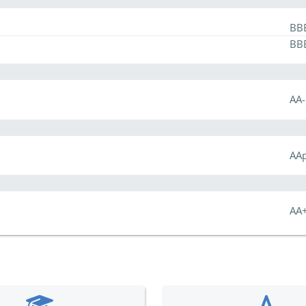
BB
BB
AA-
AA
AA