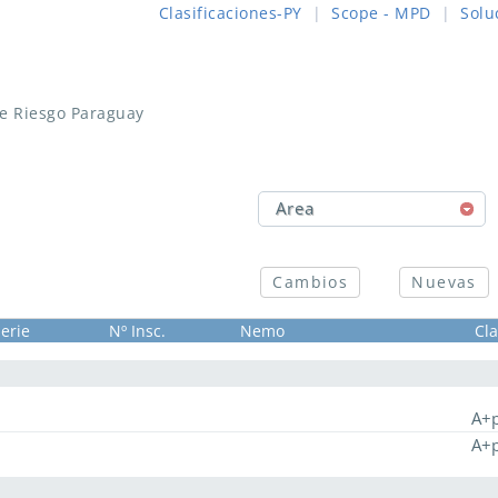
Clasificaciones-PY
|
Scope - MPD
|
Solu
de Riesgo Paraguay
Area
Cambios
Nuevas
erie
Nº Insc.
Nemo
Cla
A+
A+