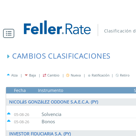
Clasificación 
CAMBIOS CLASIFICACIONES
Alza |
Baja |
Cambio |
Nueva |
Ratificación |
Retiro
Fecha
Instrumento
S
NICOLáS GONZáLEZ ODDONE S.A.E.C.A. (PY)
Solvencia
05-08-26
Bonos
05-08-26
INVESTOR FIDUCIARIA S.A. (PY)