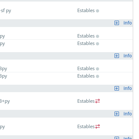
sf py
Estables
info
py
Estables
py
Estables
info
Bpy
Estables
Bpy
Estables
info
B+py
Estables
info
py
Estables
info