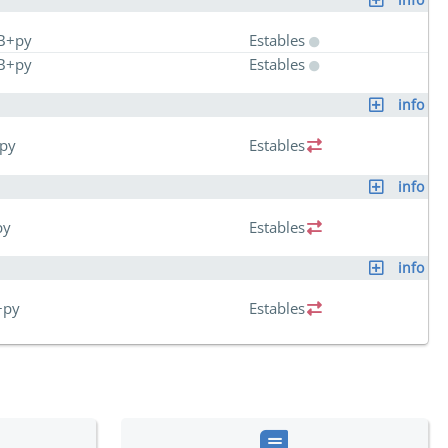
B+py
Estables
B+py
Estables
info
py
Estables
info
py
Estables
info
+py
Estables