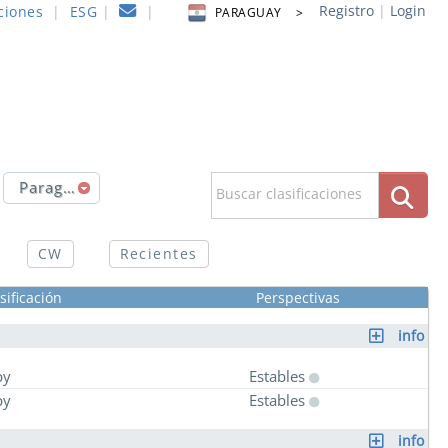
Registro
|
Login
ciones
|
ESG
|
|
PARAGUAY >
Paraguay
Buscar clasificaciones
CW
Recientes
sificación
Perspectivas
info
py
Estables
py
Estables
info