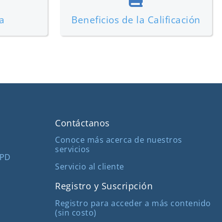
a
Beneficios de la Calificación
Contáctanos
Conoce más acerca de nuestros
servicios
MPD
Servicio al cliente
Registro y Suscripción
Registro para acceder a más contenido
(sin costo)