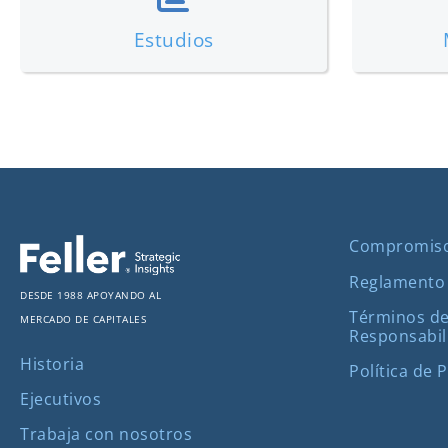
Estudios
Compromis
Reglamento
Desde 1988 apoyando al
Términos de
mercado de capitales
Responsabil
Historia
Política de 
Ejecutivos
Trabaja con nosotros