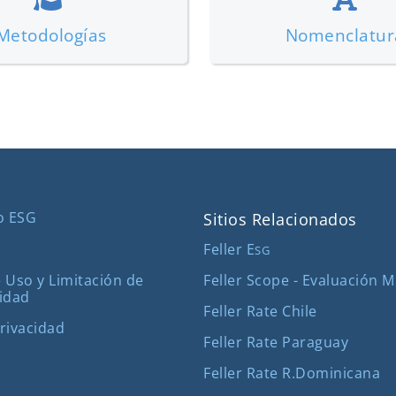
Metodologías
Nomenclatur
o ESG
Sitios Relacionados
Feller E
SG
Feller Scope - Evaluación 
 Uso y Limitación de
idad
Feller Rate Chile
Privacidad
Feller Rate Paraguay
Feller Rate R.Dominicana