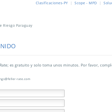
Clasificaciones-PY
|
Scope - MPD
|
Solu
de Riesgo Paraguay
ENIDO
 Rate; es gratuito y solo toma unos minutos. Por favor, compl
ings@feller-rate.com