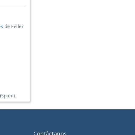
es
de Feller
 (Spam).
Contáctanos