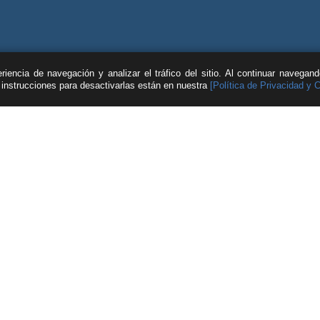
iencia de navegación y analizar el tráfico del sitio. Al continuar navegan
s instrucciones para desactivarlas están en nuestra
[Política de Privacidad y 
| © Feller Rate |