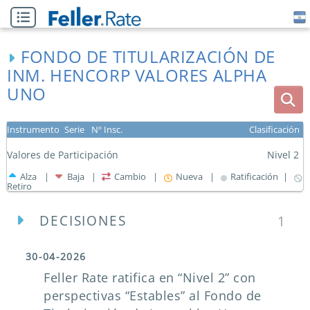
FONDO DE TITULARIZACIÓN DE
INM. HENCORP VALORES ALPHA
UNO
Instrumento
Serie
Nº Insc.
Clasificación
Valores de Participación
Nivel 2
Alza |
Baja |
Cambio |
Nueva |
Ratificación |
Retiro
DECISIONES
1
30-04-2026
Feller Rate ratifica en “Nivel 2” con
perspectivas “Estables” al Fondo de