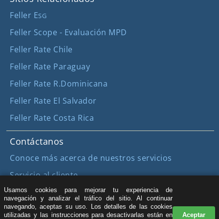
Feller E
SG
Feller Scope - Evaluación MPD
Feller Rate Chile
Feller Rate Paraguay
Feller Rate R.Dominicana
Feller Rate El Salvador
Feller Rate Costa Rica
Contáctanos
Conoce más acerca de nuestros servicios
Servicio al cliente
Usamos cookies para mejorar tu experiencia de
Registro y Suscripción
navegación y analizar el tráfico del sitio. Al continuar
navegando, aceptas su uso. Los detalles de las cookies
Registro para acceder a más contenido (sin costo)
utilizadas y las instrucciones para desactivarlas están en
Aceptar