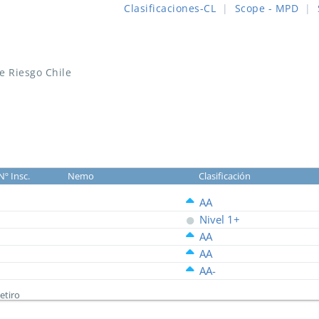
Clasificaciones-CL
|
Scope - MPD
|
de Riesgo Chile
Nº Insc.
Nemo
Clasificación
AA
Nivel 1+
AA
AA
AA-
etiro