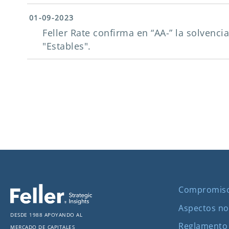
01-09-2023
Feller Rate confirma en “AA-” la solvenc
"Estables".
Compromis
Aspectos no
Desde 1988 apoyando al
Reglamento
mercado de capitales