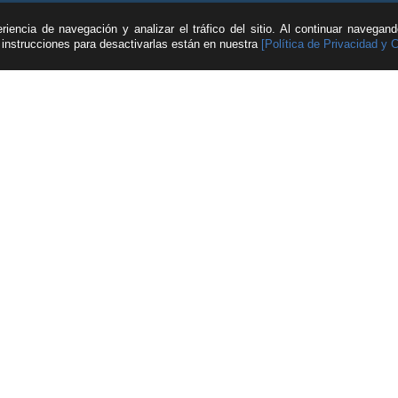
iencia de navegación y analizar el tráfico del sitio. Al continuar navegan
s instrucciones para desactivarlas están en nuestra
[Política de Privacidad y 
| © Feller Rate |