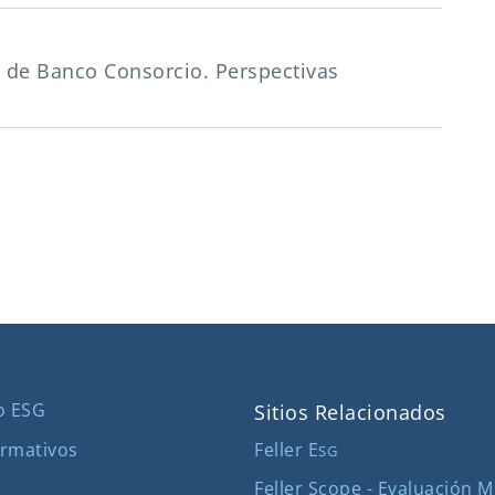
ia de Banco Consorcio. Perspectivas
o ESG
Sitios Relacionados
Feller E
rmativos
SG
Feller Scope - Evaluación 