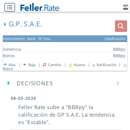
G.P. S.A.E.
Instrumento
Serie
Nº Insc.
Clasificación
Solvencia
BBBpy
Bonos
BBBpy
Alza |
Baja |
Cambio |
Nueva |
Ratificación |
Retiro
DECISIONES
1
08-05-2026
Feller Rate sube a "BBBpy" la
calificación de GP S.A.E. La tendencia
es “Estable”.