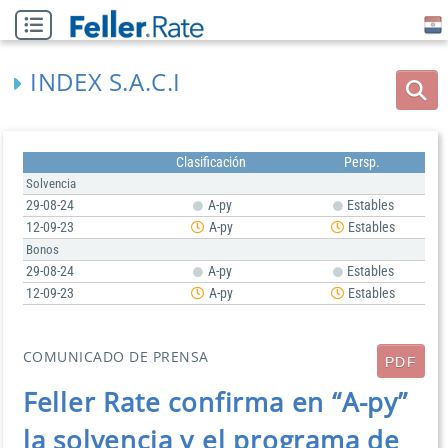
INDEX S.A.C.I
Clasificación
Persp.
Solvencia
29-08-24
A-py
Estables
12-09-23
A-py
Estables
Bonos
29-08-24
A-py
Estables
12-09-23
A-py
Estables
COMUNICADO DE PRENSA
PDF
Feller Rate confirma en “A-py”
la solvencia y el programa de