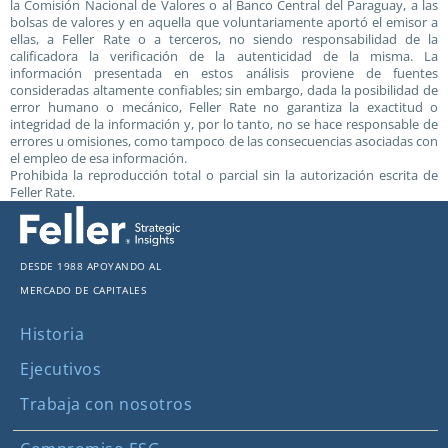
la Comisión Nacional de Valores o al Banco Central del Paraguay, a las
bolsas de valores y en aquella que voluntariamente aportó el emisor a
ellas, a Feller Rate o a terceros, no siendo responsabilidad de la
calificadora la verificación de la autenticidad de la misma. La
información presentada en estos análisis proviene de fuentes
consideradas altamente confiables; sin embargo, dada la posibilidad de
error humano o mecánico, Feller Rate no garantiza la exactitud o
integridad de la información y, por lo tanto, no se hace responsable de
errores u omisiones, como tampoco de las consecuencias asociadas con
el empleo de esa información.
Prohibida la reproducción total o parcial sin la autorización escrita de
Feller Rate.
Desde 1988 apoyando al
mercado de capitales
Historia
Ejecutivos
Trabaja con nosotros