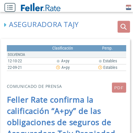
ASEGURADORA TAJY
Clasificación
Persp.
SOLVENCIA
12-10-22
A+py
Estables
22-09-21
A+py
Estables
COMUNICADO DE PRENSA
PDF
Feller Rate confirma la
calificación “A+py” de las
obligaciones de seguros de