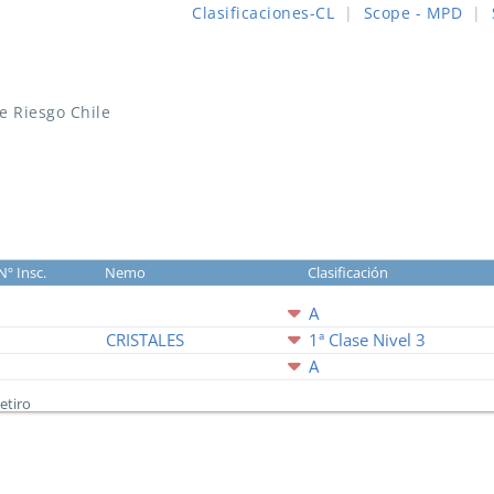
Clasificaciones-CL
|
Scope - MPD
|
de Riesgo Chile
Nº Insc.
Nemo
Clasificación
A
CRISTALES
1ª Clase Nivel 3
A
etiro