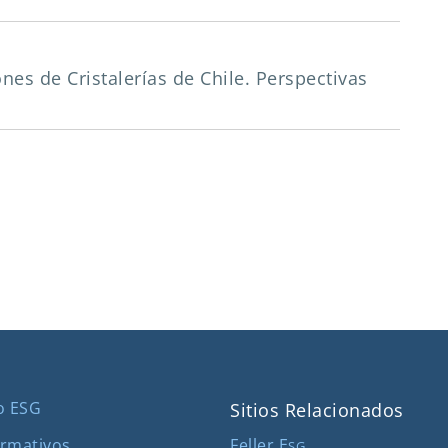
iones de Cristalerías de Chile. Perspectivas
o ESG
Sitios Relacionados
Feller E
rmativos
SG