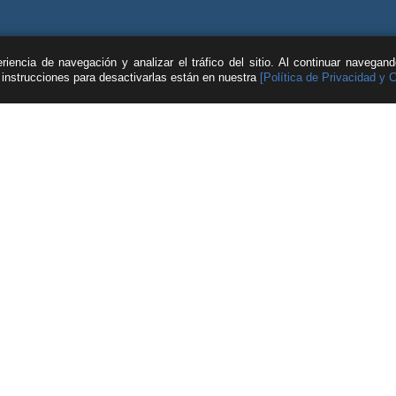
iencia de navegación y analizar el tráfico del sitio. Al continuar navegan
s instrucciones para desactivarlas están en nuestra
[Política de Privacidad y 
| © Feller Rate |