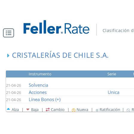
Clasificación 
CRISTALERÍAS DE CHILE S.A.
Instrumento
Serie
Solvencia
21-04-26
Acciones
Unica
21-04-26
Línea Bonos (+)
21-04-26
Alza |
Baja |
Cambio |
Nueva |
Ratificación |
R