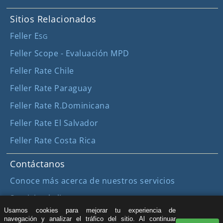
Sitios Relacionados
Feller E
SG
Feller Scope - Evaluación MPD
Feller Rate Chile
Feller Rate Paraguay
Feller Rate R.Dominicana
Feller Rate El Salvador
Feller Rate Costa Rica
Contáctanos
Conoce más acerca de nuestros servicios
Servicio al cliente
Usamos cookies para mejorar tu experiencia de
Registro y Suscripción
navegación y analizar el tráfico del sitio. Al continuar