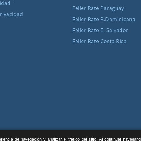
idad
Feller Rate Paraguay
Privacidad
Feller Rate R.Dominicana
Feller Rate El Salvador
Feller Rate Costa Rica
iencia de navegación y analizar el tráfico del sitio. Al continuar navegan