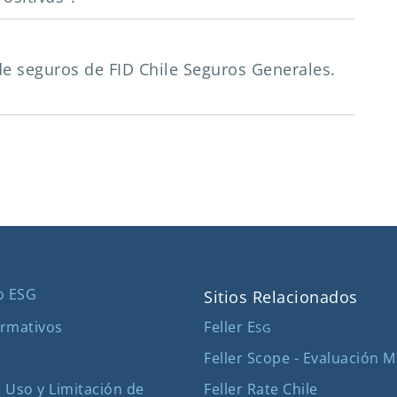
s de seguros de FID Chile Seguros Generales.
o ESG
Sitios Relacionados
Feller E
rmativos
SG
Feller Scope - Evaluación 
Feller Rate Chile
 Uso y Limitación de