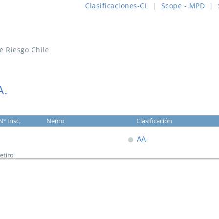
Clasificaciones-CL
|
Scope - MPD
|
de Riesgo Chile
A.
Nº Insc.
Nemo
Clasificación
AA-
etiro