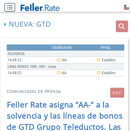
NUEVA: GTD
Clasificación
Persp.
SOLVENCIA
16-08-22
AA-
Estables
LíNEA BONOS 1090, 1091 - Linea
16-08-22
AA-
Estables
COMUNICADO DE PRENSA
PDF
Feller Rate asigna “AA-“ a la
solvencia y las líneas de bonos
de GTD Grupo Teleductos. Las