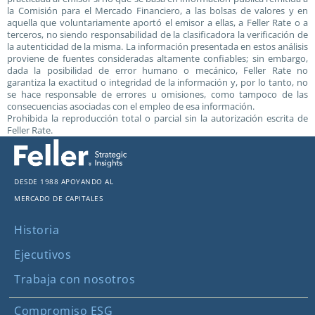
la Comisión para el Mercado Financiero, a las bolsas de valores y en
aquella que voluntariamente aportó el emisor a ellas, a Feller Rate o a
terceros, no siendo responsabilidad de la clasificadora la verificación de
la autenticidad de la misma. La información presentada en estos análisis
proviene de fuentes consideradas altamente confiables; sin embargo,
dada la posibilidad de error humano o mecánico, Feller Rate no
garantiza la exactitud o integridad de la información y, por lo tanto, no
se hace responsable de errores u omisiones, como tampoco de las
consecuencias asociadas con el empleo de esa información.
Prohibida la reproducción total o parcial sin la autorización escrita de
Feller Rate.
Desde 1988 apoyando al
mercado de capitales
Historia
Ejecutivos
Trabaja con nosotros
Compromiso ESG