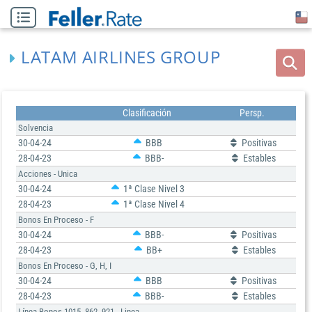
LATAM AIRLINES GROUP
Clasificación
Persp.
Solvencia
30-04-24
BBB
Positivas
28-04-23
BBB-
Estables
Acciones - Unica
30-04-24
1ª Clase Nivel 3
28-04-23
1ª Clase Nivel 4
Bonos En Proceso - F
30-04-24
BBB-
Positivas
28-04-23
BB+
Estables
Bonos En Proceso - G, H, I
30-04-24
BBB
Positivas
28-04-23
BBB-
Estables
Línea Bonos 1015, 862, 921 - Linea