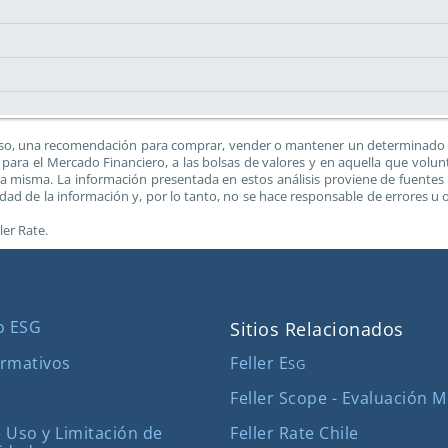
 caso, una recomendación para comprar, vender o mantener un determinado ins
para el Mercado Financiero, a las bolsas de valores y en aquella que volunta
de la misma. La información presentada en estos análisis proviene de fuente
ridad de la información y, por lo tanto, no se hace responsable de errores
ler Rate.
o ESG
Sitios Relacionados
Feller E
rmativos
SG
Feller Scope - Evaluación 
Feller Rate Chile
 Uso y Limitación de