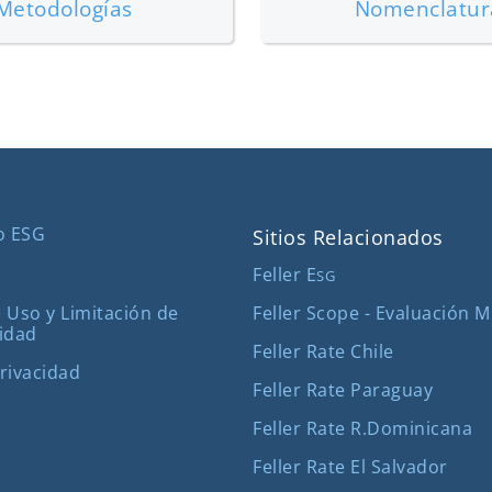
Metodologías
Nomenclatur
o ESG
Sitios Relacionados
Feller E
SG
Feller Scope - Evaluación 
 Uso y Limitación de
idad
Feller Rate Chile
Privacidad
Feller Rate Paraguay
Feller Rate R.Dominicana
Feller Rate El Salvador