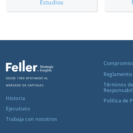
Estudios
Compromis
Reglamento
Desde 1988 apoyando al
Términos de
mercado de capitales
Responsabil
Historia
Política de 
Ejecutivos
Trabaja con nosotros