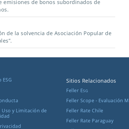
a de emisiones de bonos subordinados de
mos.
ción de la solvencia de Asociación Popular de
les”.
o ESG
Sitios Relacionados
Feller E
SG
Feller Scope - Evaluación 
Conducta
Feller Rate Chile
 Uso y Limitación de
idad
Feller Rate Paraguay
Privacidad