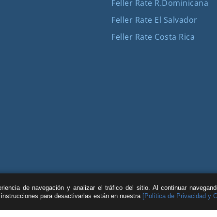
Feller Rate R.Dominicana
Feller Rate El Salvador
Feller Rate Costa Rica
iencia de navegación y analizar el tráfico del sitio. Al continuar navegan
s instrucciones para desactivarlas están en nuestra
[Política de Privacidad y 
| © Feller Rate |