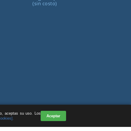
(sin costo)
do, aceptas su uso. Los
Aceptar
Cookies].