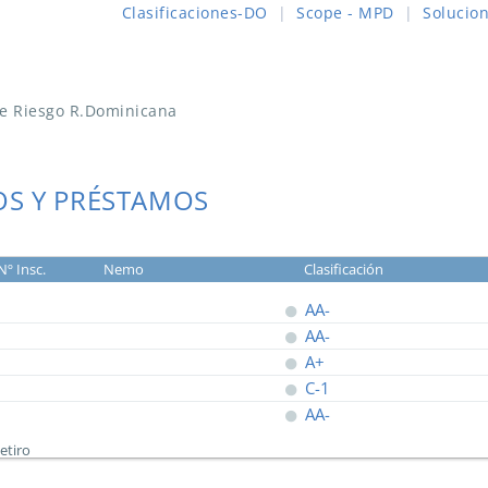
Clasificaciones-DO
|
Scope - MPD
|
Solucio
de Riesgo R.Dominicana
OS Y PRÉSTAMOS
Nº Insc.
Nemo
Clasificación
AA-
AA-
A+
C-1
AA-
etiro