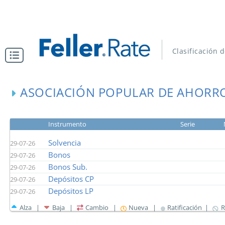
Clasificación 
ASOCIACIÓN POPULAR DE AHORR
Instrumento
Serie
Solvencia
29-07-26
Bonos
29-07-26
Bonos Sub.
29-07-26
Depósitos CP
29-07-26
Depósitos LP
29-07-26
Alza |
Baja |
Cambio |
Nueva |
Ratificación |
R