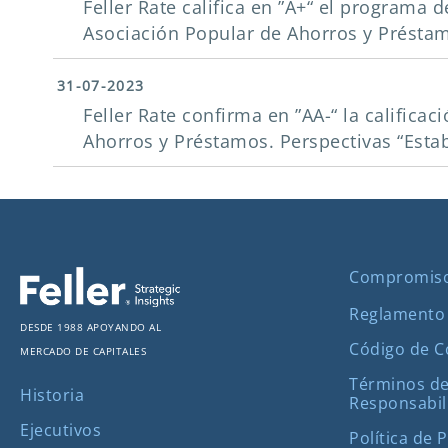
Feller Rate califica en ”A+“ el program
Asociación Popular de Ahorros y Présta
31-07-2023
Feller Rate confirma en ”AA-“ la califica
Ahorros y Préstamos. Perspectivas “Estab
Compromis
Reglamento
Desde 1988 apoyando al
Código de 
mercado de capitales
Términos de
Historia
Responsabil
Ejecutivos
Política de 