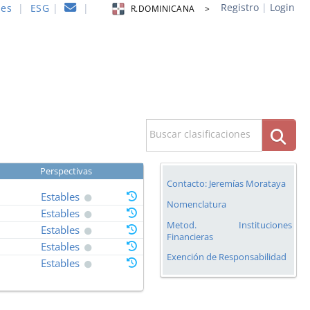
Registro
|
Login
nes
|
ESG
|
|
R.DOMINICANA >
Buscar clasificaciones
Perspectivas
Contacto: Jeremías Morataya
Estables
Nomenclatura
Estables
Metod. Instituciones
Estables
Financieras
Estables
Exención de Responsabilidad
Estables