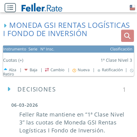
MONEDA GSI RENTAS LOGÍSTICAS
I FONDO DE INVERSIÓN
Instrumento
Serie
Nº Insc.
Clasificación
Cuotas (+)
1ª Clase Nivel 3
Alza |
Baja |
Cambio |
Nueva |
Ratificación |
Retiro
DECISIONES
1
06-03-2026
Feller Rate mantiene en “1ª Clase Nivel
3” las cuotas de Moneda GSI Rentas
Logísticas I Fondo de Inversión.