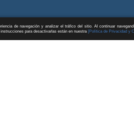
iencia de navegación y analizar el tráfico del sitio. Al continuar navegan
s instrucciones para desactivarlas están en nuestra
[Política de Privacidad y 
| © Feller Rate |