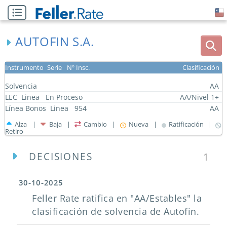
AUTOFIN S.A.
Instrumento
Serie
Nº Insc.
Clasificación
Solvencia
AA
LEC
Linea
En Proceso
AA/Nivel 1+
Línea Bonos
Linea
954
AA
Alza |
Baja |
Cambio |
Nueva |
Ratificación |
Retiro
DECISIONES
1
30-10-2025
Feller Rate ratifica en "AA/Estables" la
clasificación de solvencia de Autofin.