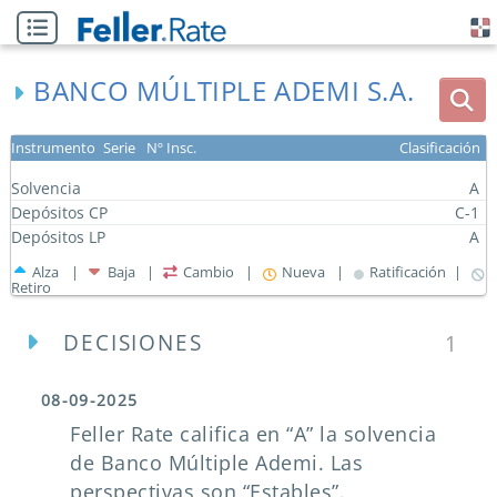
BANCO MÚLTIPLE ADEMI S.A.
Instrumento
Serie
Nº Insc.
Clasificación
Solvencia
A
Depósitos CP
C-1
Depósitos LP
A
Alza |
Baja |
Cambio |
Nueva |
Ratificación |
Retiro
DECISIONES
1
08-09-2025
Feller Rate califica en “A” la solvencia
de Banco Múltiple Ademi. Las
perspectivas son “Estables”.