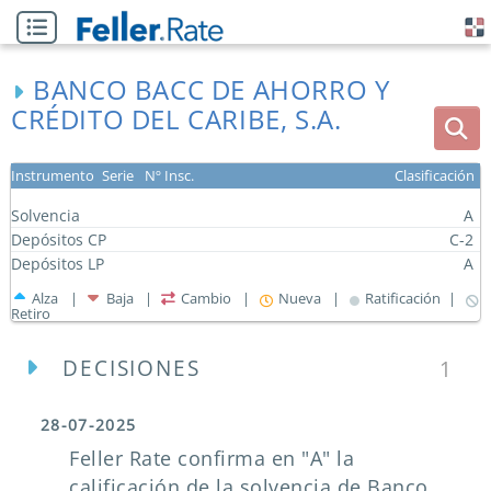
BANCO BACC DE AHORRO Y
CRÉDITO DEL CARIBE, S.A.
Instrumento
Serie
Nº Insc.
Clasificación
Solvencia
A
Depósitos CP
C-2
Depósitos LP
A
Alza |
Baja |
Cambio |
Nueva |
Ratificación |
Retiro
DECISIONES
1
28-07-2025
Feller Rate confirma en "A" la
calificación de la solvencia de Banco