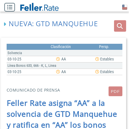
NUEVA: GTD MANQUEHUE
Clasificación
Persp.
Solvencia
03-10-25
AA
Estables
Línea Bonos 633, 666 - K, L, Linea
03-10-25
AA
Estables
COMUNICADO DE PRENSA
PDF
Feller Rate asigna “AA” a la
solvencia de GTD Manquehue
y ratifica en “AA” los bonos