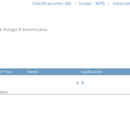
Clasificaciones-DO
|
Scope - MPD
|
Solucio
de Riesgo R.Dominicana
Nº Insc.
Nemo
Clasificación
A
etiro