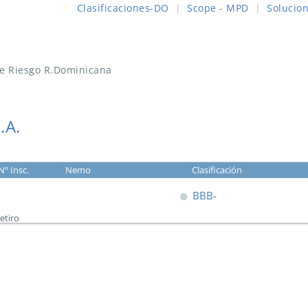
Clasificaciones-DO
|
Scope - MPD
|
Solucio
de Riesgo R.Dominicana
.A.
Nº Insc.
Nemo
Clasificación
BBB-
etiro