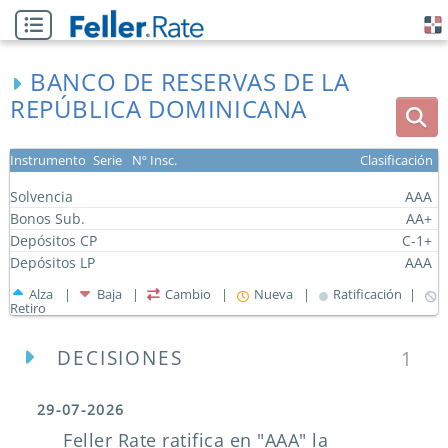
BANCO DE RESERVAS DE LA
REPÚBLICA DOMINICANA
Instrumento
Serie
Nº Insc.
Clasificación
Solvencia
AAA
Bonos Sub.
AA+
Depósitos CP
C-1+
Depósitos LP
AAA
Alza |
Baja |
Cambio |
Nueva |
Ratificación |
Retiro
DECISIONES
1
29-07-2026
Feller Rate ratifica en "AAA" la