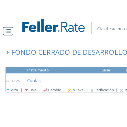
Clasificación 
FONDO CERRADO DE DESARROLLO 
Instrumento
Serie
Cuotas
27-07-26
Alza |
Baja |
Cambio |
Nueva |
Ratificación |
R