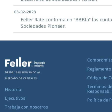
03-02-2023
Feller Rate confirma en “BBBfa” las cuot
Sociedades Pioneer.
Compromis
Reglamento
Desde 1988 apoyando al
Código de 
mercado de capitales
Términos de
Historia
Responsabil
Ejecutivos
Política de 
Trabaja con nosotros