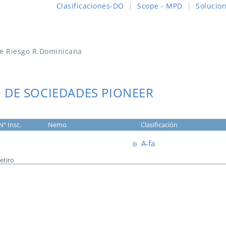
Clasificaciones-DO
|
Scope - MPD
|
Solucio
de Riesgo R.Dominicana
DE SOCIEDADES PIONEER
Nº Insc.
Nemo
Clasificación
A-fa
etiro