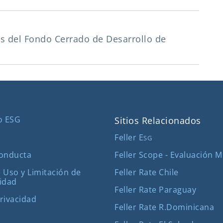
as del Fondo Cerrado de Desarrollo de
o ESG
Sitios Relacionados
Feller E
SG
Feller Scope - Evaluación 
Conducta
Feller Rate Chile
 Uso y Limitación de
idad
Feller Rate Paraguay
Privacidad
Feller Rate R.Dominicana