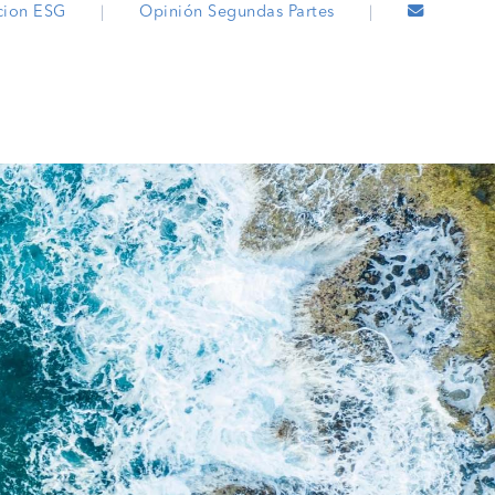
cion ESG
|
Opinión Segundas Partes
|