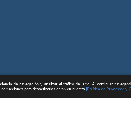
iencia de navegación y analizar el tráfico del sitio. Al continuar navegan
s instrucciones para desactivarlas están en nuestra
[Política de Privacidad y 
| © Feller Rate |