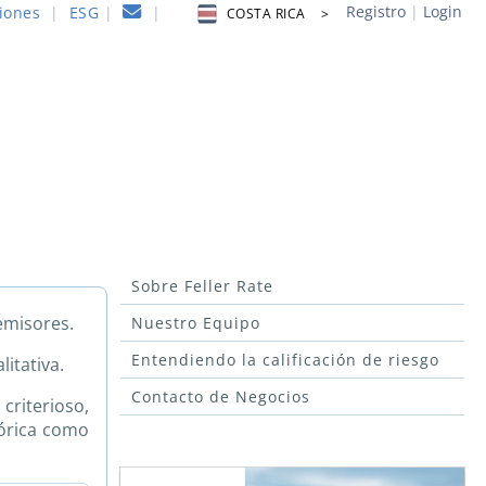
Registro
|
Login
iones
|
ESG
|
|
COSTA RICA >
Sobre Feller Rate
 emisores.
Nuestro Equipo
Entendiendo la calificación de riesgo
itativa.
Contacto de Negocios
criterioso,
tórica como