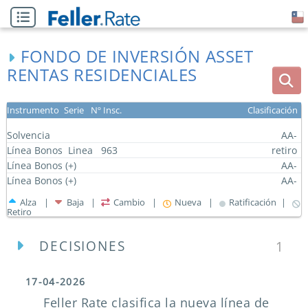
FONDO DE INVERSIÓN ASSET
RENTAS RESIDENCIALES
Instrumento
Serie
Nº Insc.
Clasificación
Solvencia
AA-
Línea Bonos
Linea
963
retiro
Línea Bonos (+)
AA-
Línea Bonos (+)
AA-
Alza |
Baja |
Cambio |
Nueva |
Ratificación |
Retiro
DECISIONES
1
17-04-2026
Feller Rate clasifica la nueva línea de