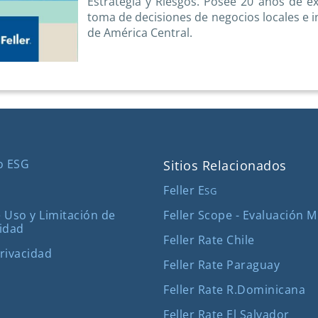
Estrategia y Riesgos. Posee 20 años de exp
toma de decisiones de negocios locales e i
de América Central.
o ESG
Sitios Relacionados
Feller E
SG
Feller Scope - Evaluación 
 Uso y Limitación de
idad
Feller Rate Chile
Privacidad
Feller Rate Paraguay
Feller Rate R.Dominicana
Feller Rate El Salvador