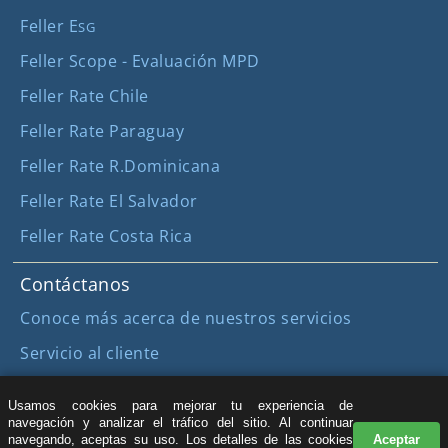
Feller E
SG
Feller Scope - Evaluación MPD
Feller Rate Chile
Feller Rate Paraguay
Feller Rate R.Dominicana
Feller Rate El Salvador
Feller Rate Costa Rica
Contáctanos
Conoce más acerca de nuestros servicios
Servicio al cliente
Registro y Suscripción
Usamos cookies para mejorar tu experiencia de
Registro para acceder a más contenido (sin costo)
navegación y analizar el tráfico del sitio. Al continuar
navegando, aceptas su uso. Los detalles de las cookies
Aceptar